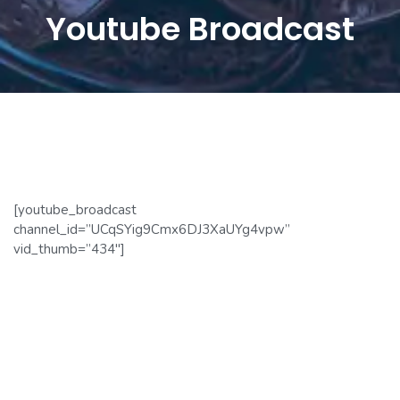
Youtube Broadcast
[youtube_broadcast
channel_id=”UCqSYig9Cmx6DJ3XaUYg4vpw”
vid_thumb=”434″]