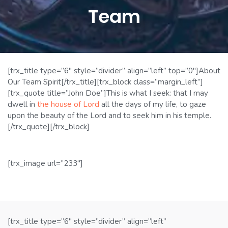
Team
[trx_title type=”6″ style=”divider” align=”left” top=”0″]About
Our Team Spirit[/trx_title][trx_block class=”margin_left”]
[trx_quote title=”John Doe”]This is what I seek: that I may
dwell in
the house of Lord
all the days of my life, to gaze
upon the beauty of the Lord and to seek him in his temple.
[/trx_quote][/trx_block]
[trx_image url=”233″]
[trx_title type=”6″ style=”divider” align=”left”