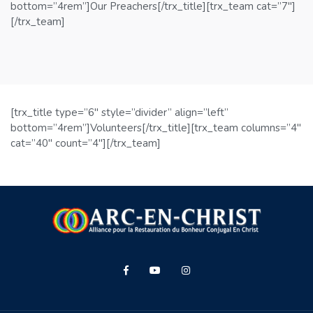
bottom=”4rem”]Our Preachers[/trx_title][trx_team cat=”7″]
[/trx_team]
[trx_title type=”6″ style=”divider” align=”left”
bottom=”4rem”]Volunteers[/trx_title][trx_team columns=”4″
cat=”40″ count=”4″][/trx_team]