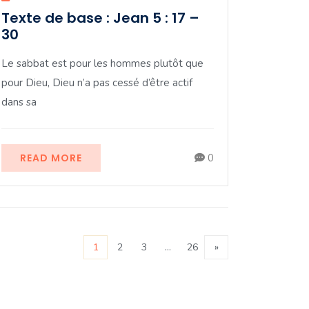
Texte de base : Jean 5 : 17 –
30
Le sabbat est pour les hommes plutôt que
pour Dieu, Dieu n’a pas cessé d’être actif
dans sa
READ MORE
0
1
2
3
…
26
»