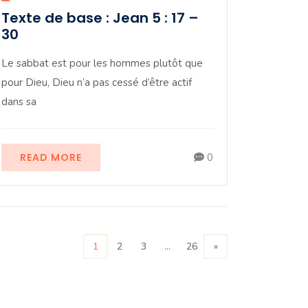
Texte de base : Jean 5 : 17 –
30
Le sabbat est pour les hommes plutôt que
pour Dieu, Dieu n’a pas cessé d’être actif
dans sa
READ MORE
0
1
2
3
…
26
»