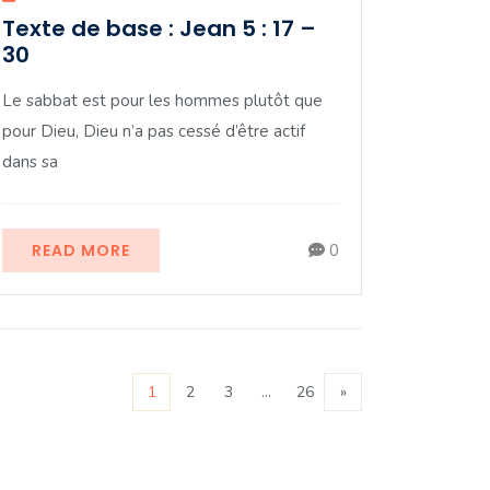
Texte de base : Jean 5 : 17 –
30
Le sabbat est pour les hommes plutôt que
pour Dieu, Dieu n’a pas cessé d’être actif
dans sa
READ MORE
0
1
2
3
…
26
»