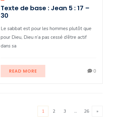
Texte de base : Jean 5 : 17 –
30
Le sabbat est pour les hommes plutôt que
pour Dieu, Dieu n’a pas cessé d’être actif
dans sa
READ MORE
0
1
2
3
…
26
»