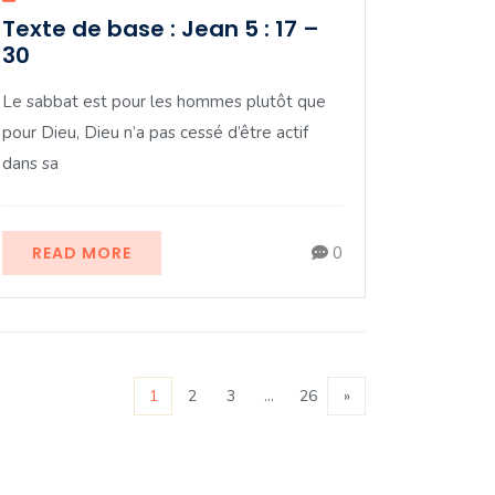
Texte de base : Jean 5 : 17 –
30
Le sabbat est pour les hommes plutôt que
pour Dieu, Dieu n’a pas cessé d’être actif
dans sa
READ MORE
0
1
2
3
…
26
»